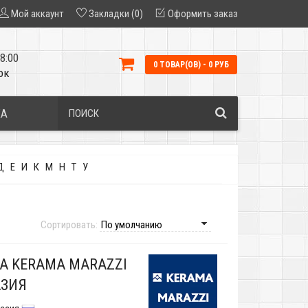
Мой аккаунт
Закладки (0)
Оформить заказ
8:00
0 ТОВАР(ОВ) - 0 РУБ
ок
КА
Д
Е
И
К
М
Н
Т
У
Сортировать:
А KERAMA MARAZZI
ЗИЯ