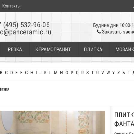
Контакты
7 (495) 532-96-06
Будние дни 10:00-1
fo@panceramic.ru
Заказать звон
РЕЗКА
КЕРАМОГРАНИТ
ПЛИТКА
МОЗАИ
B
C
D
E
F
G
H
I
J
K
L
M
N
O
P
Q
R
S
T
U
V
W
Y
Z
Б
Г
тазия
ПЛИТК
ФАНТА