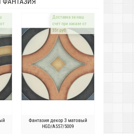
 ФАНТАЗИЯ
ш
Доставка за наш
 от
счёт при заказе от
35т.руб
ый
Фантазия декор 3 матовый
HGD/A557/5009