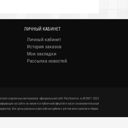
ЛИЧНЫЙ КАБИНЕТ
Личный кабинет
История заказов
Мои закладки
Рассылка новостей
аталог отделочных материалов - официальный сайт PanCeramic.ru © 2007 - 2025
нформация на сайте не является публичной офертой и носит ознакомительный
характер. Все цены указаны в российских рублях с учетом всех налогов и сборов.