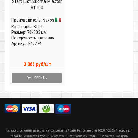
Start List.Skema Plaster
81100
Производитель:
Naxos
Коллекция:
Start
Размер: 70x605 мм
Поверхность: матовая
Артикул: 243774
3 068 руб/шт
КУПИТЬ
Каталог отделочных материалов - официальный сайт PanCeramic.ru © 2007 - 2025 Информация
на сайте не является публичной офертой и носит ознакомительный характер. Все цены