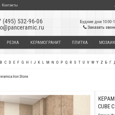
Контакты
7 (495) 532-96-06
Будние дни 10:00-1
fo@panceramic.ru
Заказать звон
РЕЗКА
КЕРАМОГРАНИТ
ПЛИТКА
МОЗАИ
B
C
D
E
F
G
H
I
J
K
L
M
N
O
P
Q
R
S
T
U
V
W
Y
Z
Б
Г
eramica Iron Stone
КЕРАМ
CUBE C