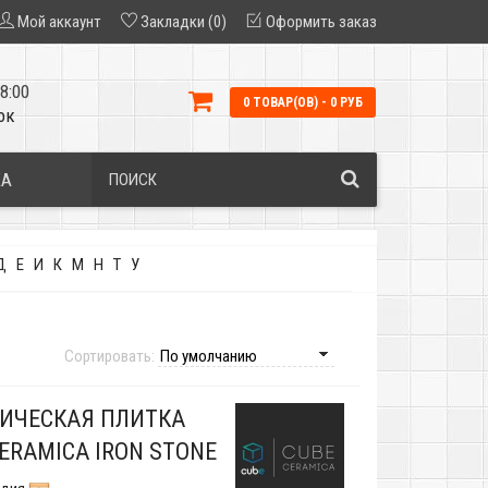
Мой аккаунт
Закладки (0)
Оформить заказ
8:00
0 ТОВАР(ОВ) - 0 РУБ
ок
КА
Д
Е
И
К
М
Н
Т
У
Сортировать:
ИЧЕСКАЯ ПЛИТКА
ERAMICA IRON STONE