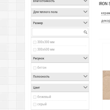
Влагостойкость
IRON 
Для теплого пола
керам
декор
Размер
300x300 мм
300x600 мм
Рисунок
бетон
Полосность
Цвет
бежевый
серый