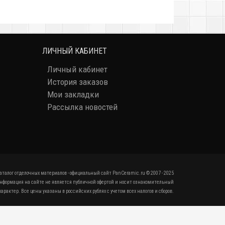
ЛИЧНЫЙ КАБИНЕТ
Личный кабинет
История заказов
Мои закладки
Рассылка новостей
аталог отделочных материалов - официальный сайт PanCeramic.ru © 2007 - 2025
нформация на сайте не является публичной офертой и носит ознакомительный
характер. Все цены указаны в российских рублях с учетом всех налогов и сборов.