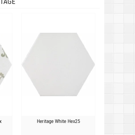
ITAGE
x
Heritage White Hex25