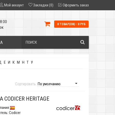
Мой аккаунт
Закладки (0)
Оформить заказ
8:00
0 ТОВАР(ОВ) - 0 РУБ
ок
КА
Д
Е
И
К
М
Н
Т
У
Сортировать:
А CODICER HERITAGE
пания
тель:
Codicer