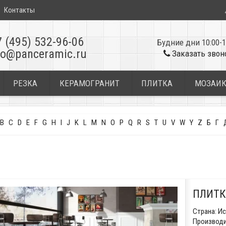
Контакты
7 (495) 532-96-06
Будние дни 10:00-1
fo@panceramic.ru
Заказать звон
РЕЗКА
КЕРАМОГРАНИТ
ПЛИТКА
МОЗАИ
B
C
D
E
F
G
H
I
J
K
L
M
N
O
P
Q
R
S
T
U
V
W
Y
Z
Б
Г
ПЛИТК
Страна:
Ис
Производи