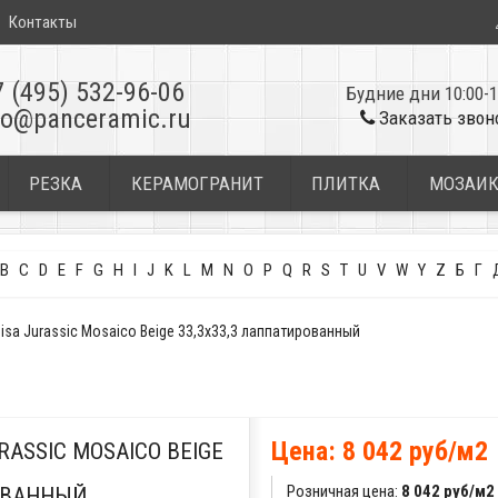
Контакты
7 (495) 532-96-06
Будние дни 10:00-1
fo@panceramic.ru
Заказать звон
РЕЗКА
КЕРАМОГРАНИТ
ПЛИТКА
МОЗАИ
B
C
D
E
F
G
H
I
J
K
L
M
N
O
P
Q
R
S
T
U
V
W
Y
Z
Б
Г
sa Jurassic Mosaico Beige 33,3x33,3 лаппатированный
Цена: 8 042 руб/м2
ASSIC MOSAICO BEIGE
Розничная цена:
8 042 руб/м2
РОВАННЫЙ