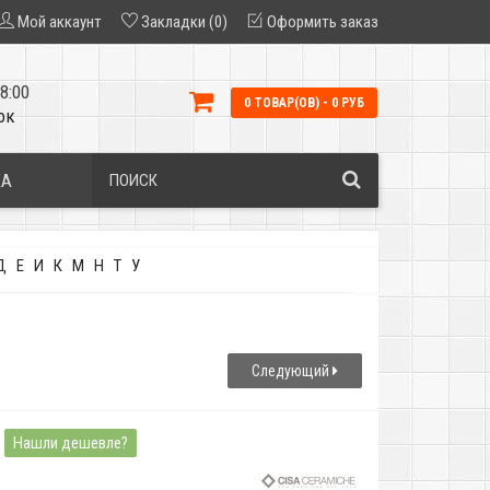
Мой аккаунт
Закладки (0)
Оформить заказ
8:00
0 ТОВАР(ОВ) - 0 РУБ
ок
КА
Д
Е
И
К
М
Н
Т
У
Следующий
Нашли дешевле?