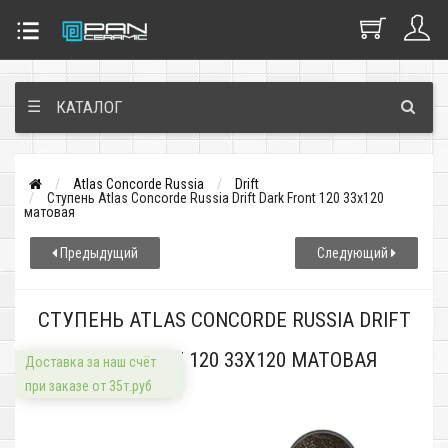
☰
КАТАЛОГ
Atlas Concorde Russia
Drift
Ступень Atlas Concorde Russia Drift Dark Front 120 33x120
матовая
Предыдущий
Следующий
СТУПЕНЬ ATLAS CONCORDE RUSSIA DRIFT
DARK FRONT 120 33X120 МАТОВАЯ
Доставка за наш счёт
при заказе от 35т.руб