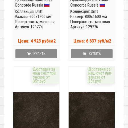
Concorde Russia
Concorde Russia
Коллекция:
Drift
Коллекция:
Drift
Размер: 600x1200 мм
Размер: 800x1600 мм
Поверхность: матовая
Поверхность: матовая
Артикул: 129774
Артикул: 129776
Цена: 4 923 руб/м2
Цена: 6 637 руб/м2
КУПИТЬ
КУПИТЬ
Доставка за
Доставка за
наш счёт при
наш счёт при
заказе от
заказе от
35т.руб
35т.руб