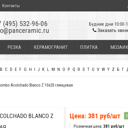
Контакты
7 (495) 532-96-06
Будние дни 10:00-1
fo@panceramic.ru
Заказать звон
РЕЗКА
КЕРАМОГРАНИТ
ПЛИТКА
МОЗАИ
B
C
D
E
F
G
H
I
J
K
L
M
N
O
P
Q
R
S
T
U
V
W
Y
Z
Б
Г
ombo Acolchado Blanco Z 10x20 глянцевая
Цена: 381 руб/шт
COLCHADO BLANCO Z
Розничная цена:
381 руб/шт
АЯ