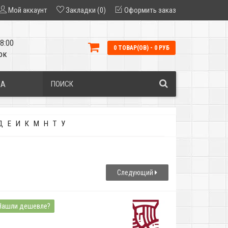
Мой аккаунт
Закладки (0)
Оформить заказ
8:00
0 ТОВАР(ОВ) - 0 РУБ
ок
КА
Д
Е
И
К
М
Н
Т
У
Следующий
Нашли дешевле?