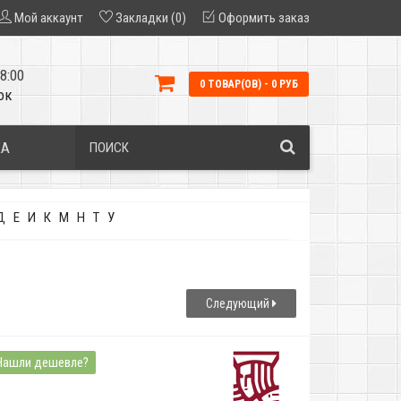
Мой аккаунт
Закладки (0)
Оформить заказ
8:00
0 ТОВАР(ОВ) - 0 РУБ
ок
КА
Д
Е
И
К
М
Н
Т
У
Следующий
Нашли дешевле?