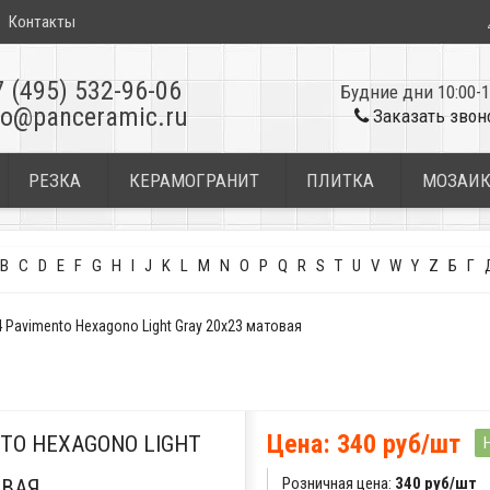
Контакты
7 (495) 532-96-06
Будние дни 10:00-1
fo@panceramic.ru
Заказать звон
РЕЗКА
КЕРАМОГРАНИТ
ПЛИТКА
МОЗАИ
B
C
D
E
F
G
H
I
J
K
L
M
N
O
P
Q
R
S
T
U
V
W
Y
Z
Б
Г
Pavimento Hexagono Light Gray 20x23 матовая
Цена: 340 руб/шт
TO HEXAGONO LIGHT
Розничная цена:
340 руб/шт
ОВАЯ