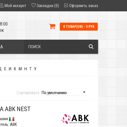
Мой аккаунт
Закладки (0)
Оформить заказ
8:00
0 ТОВАР(ОВ) - 0 РУБ
ок
КА
Д
Е
И
К
М
Н
Т
У
Сортировать:
А ABK NEST
алия
тель:
ABK