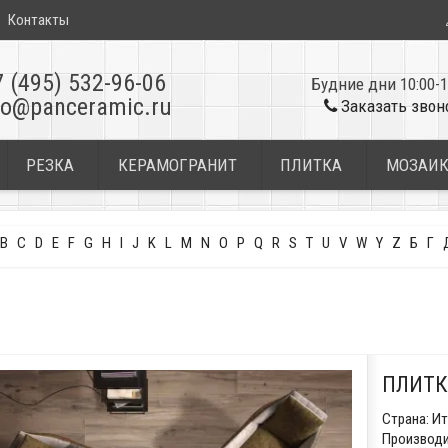
Контакты
7 (495) 532-96-06
Будние дни 10:00-1
fo@panceramic.ru
Заказать звон
РЕЗКА
КЕРАМОГРАНИТ
ПЛИТКА
МОЗАИ
B
C
D
E
F
G
H
I
J
K
L
M
N
O
P
Q
R
S
T
U
V
W
Y
Z
Б
Г
ПЛИТК
Страна:
Ит
Производи