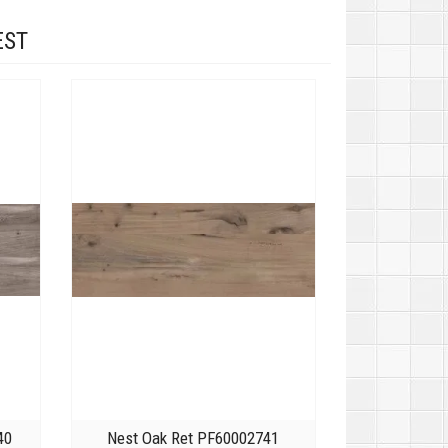
EST
40
Nest Oak Ret PF60002741