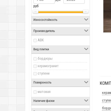
руб
Износостойкость
Производитель
ABK
Вид плитки
бордюры
керамогранит
ступени
КОМП
Поверхность
матовая
керам
ступе
Наличие фаски
борд