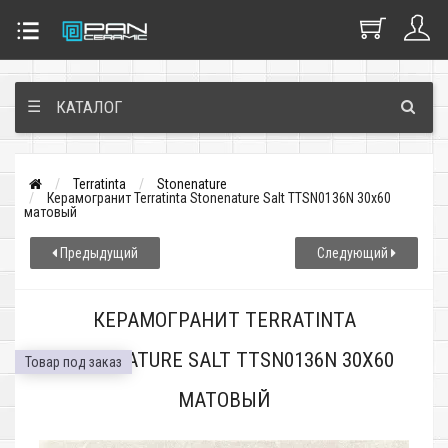
☰
КАТАЛОГ
Terratinta
Stonenature
Керамогранит Terratinta Stonenature Salt TTSN0136N 30x60
матовый
Предыдущий
Следующий
КЕРАМОГРАНИТ TERRATINTA
STONENATURE SALT TTSN0136N 30X60
Товар под заказ
МАТОВЫЙ