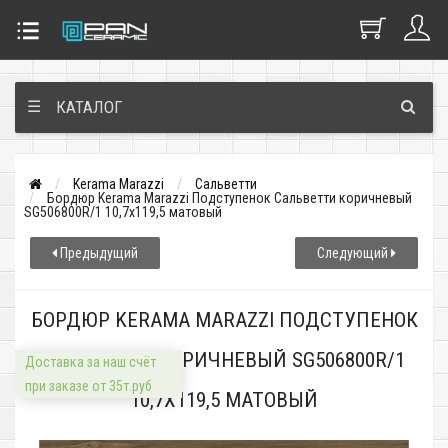
☰
КАТАЛОГ
Kerama Marazzi
Сальветти
Бордюр Kerama Marazzi Подступенок Сальветти коричневый
SG506800R/1 10,7x119,5 матовый
Предыдущий
Следующий
БОРДЮР KERAMA MARAZZI ПОДСТУПЕНОК
САЛЬВЕТТИ КОРИЧНЕВЫЙ SG506800R/1
Доставка за наш счёт
при заказе от 35т.руб
10,7X119,5 МАТОВЫЙ