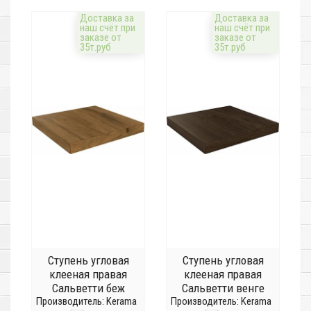
Доставка за
Доставка за
наш счёт при
наш счёт при
заказе от
заказе от
35т.руб
35т.руб
Ступень угловая
Ступень угловая
клееная правая
клееная правая
Сальветти беж
Сальветти венге
Производитель:
темный
Kerama
Производитель:
SG507320R/GCD
Kerama