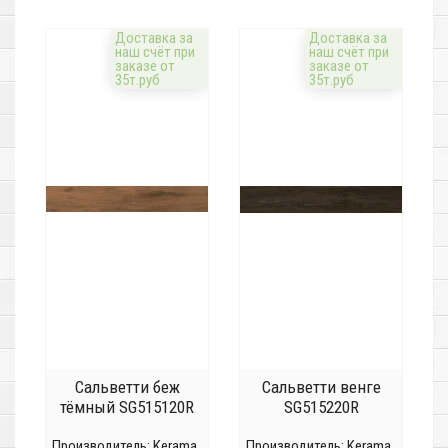
Доставка за
Доставка за
наш счёт при
наш счёт при
заказе от
заказе от
35т.руб
35т.руб
Сальветти беж
Сальветти венге
тёмный SG515120R
SG515220R
Производитель:
Kerama
Производитель:
Kerama