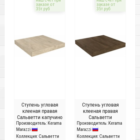
наш счёт при
наш счёт при
заказе от
заказе от
35т.руб
35т.руб
Ступень угловая
Ступень угловая
клееная правая
клееная правая
Сальветти капучино
Сальветти
Производитель:
светлый
Kerama
Производитель:
коричневый
Kerama
Marazzi
Marazzi
SG506520R/GCD
SG506820R/GCD
Коллекция:
Сальветти
Коллекция:
Сальветти