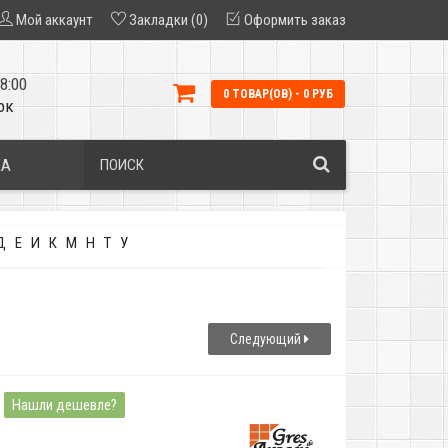
Мой аккаунт
Закладки (0)
Оформить заказ
8:00
0 ТОВАР(ОВ) - 0 РУБ
ок
КА
Д
Е
И
К
М
Н
Т
У
Следующий
Нашли дешевле?