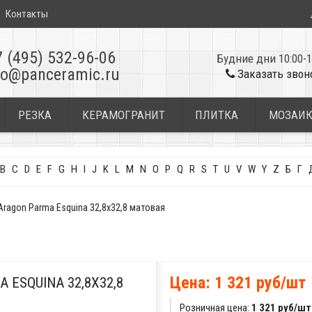
Контакты
7 (495) 532-96-06
Будние дни 10:00-1
fo@panceramic.ru
Заказать звон
РЕЗКА
КЕРАМОГРАНИТ
ПЛИТКА
МОЗАИ
B
C
D
E
F
G
H
I
J
K
L
M
N
O
P
Q
R
S
T
U
V
W
Y
Z
Б
Г
Aragon Parma Esquina 32,8x32,8 матовая
Цена: 1 321 руб/шт
 ESQUINA 32,8X32,8
Розничная цена:
1 321 руб/шт