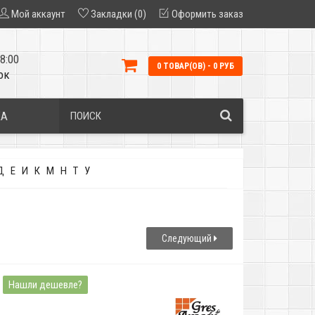
Мой аккаунт
Закладки (0)
Оформить заказ
8:00
0 ТОВАР(ОВ) - 0 РУБ
ок
КА
Д
Е
И
К
М
Н
Т
У
Следующий
Нашли дешевле?