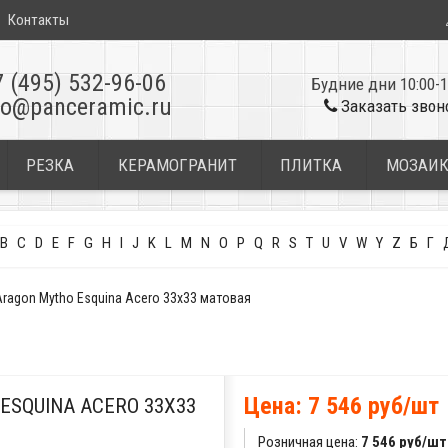
Контакты
7 (495) 532-96-06
Будние дни 10:00-1
fo@panceramic.ru
Заказать звон
РЕЗКА
КЕРАМОГРАНИТ
ПЛИТКА
МОЗАИ
B
C
D
E
F
G
H
I
J
K
L
M
N
O
P
Q
R
S
T
U
V
W
Y
Z
Б
Г
Aragon Mytho Esquina Acero 33x33 матовая
Цена: 7 546 руб/шт
ESQUINA ACERO 33X33
Розничная цена:
7 546 руб/шт