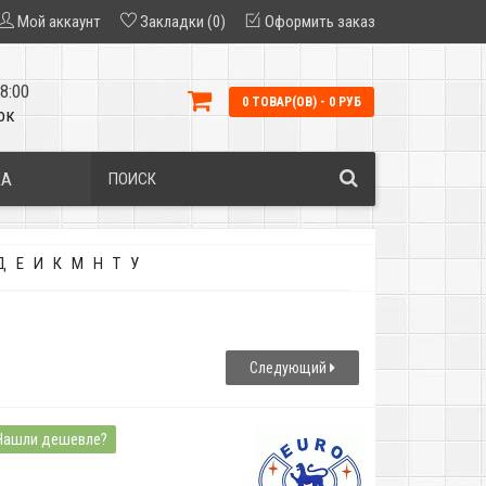
Мой аккаунт
Закладки (0)
Оформить заказ
8:00
0 ТОВАР(ОВ) - 0 РУБ
ок
КА
Д
Е
И
К
М
Н
Т
У
Следующий
Нашли дешевле?