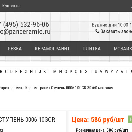
Контакты
7 (495) 532-96-06
Будние дни 10:00-1
fo@panceramic.ru
Заказать звон
РЕЗКА
КЕРАМОГРАНИТ
ПЛИТКА
МОЗАИ
B
C
D
E
F
G
H
I
J
K
L
M
N
O
P
Q
R
S
T
U
V
W
Y
Z
Б
Г
Еврокерамика Керамогранит Ступень 0006 10GCR 30x60 матовая
Цена: 586 руб/шт
ТУПЕНЬ 0006 10GCR
Розничная цена:
586 руб/шт
Я