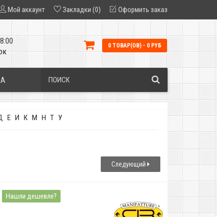
Мой аккаунт
Закладки (0)
Оформить заказ
8:00
0 ТОВАР(ОВ) - 0 РУБ
ок
КА
Д
Е
И
К
М
Н
Т
У
Следующий
Нашли дешевле?