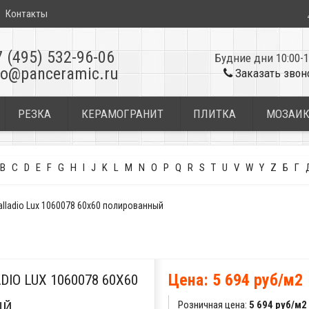
Контакты
7 (495) 532-96-06
Будние дни 10:00-1
fo@panceramic.ru
Заказать звон
РЕЗКА
КЕРАМОГРАНИТ
ПЛИТКА
МОЗАИ
B
C
D
E
F
G
H
I
J
K
L
M
N
O
P
Q
R
S
T
U
V
W
Y
Z
Б
Г
alladio Lux 1060078 60x60 полированный
Цена: 5 694 руб/м2
IO LUX 1060078 60X60
Розничная цена:
5 694 руб/м2
ЫЙ