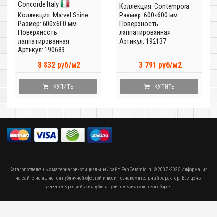
Concorde Italy
Коллекция:
Contempora
Коллекция:
Marvel Shine
Размер: 600x600 мм
Размер: 600x600 мм
Поверхность:
Поверхность:
лаппатированная
лаппатированная
Артикул: 192137
Артикул: 190689
8 832 руб/м2
3 791 руб/м2
КУПИТЬ
КУПИТЬ
Каталог отделочных материалов - официальный сайт PanCeramic.ru © 2007 - 2025 Информация
на сайте не является публичной офертой и носит ознакомительный характер. Все цены
указаны в российских рублях с учетом всех налогов и сборов.