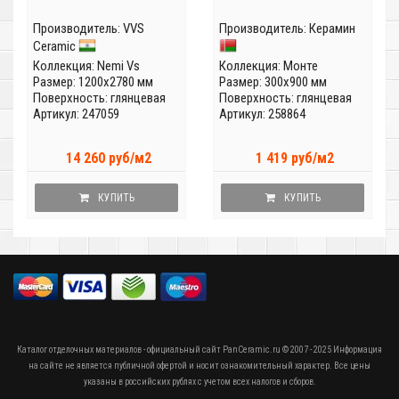
Производитель:
VVS
Производитель:
Керамин
Ceramic
Коллекция:
Nemi Vs
Коллекция:
Монте
Размер: 1200x2780 мм
Размер: 300x900 мм
Поверхность: глянцевая
Поверхность: глянцевая
Артикул: 247059
Артикул: 258864
14 260 руб/м2
1 419 руб/м2
КУПИТЬ
КУПИТЬ
Каталог отделочных материалов - официальный сайт PanCeramic.ru © 2007 - 2025 Информация
на сайте не является публичной офертой и носит ознакомительный характер. Все цены
указаны в российских рублях с учетом всех налогов и сборов.