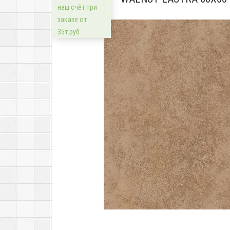
наш счёт при
заказе от
35т.руб