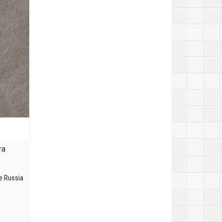
ra
e Russia