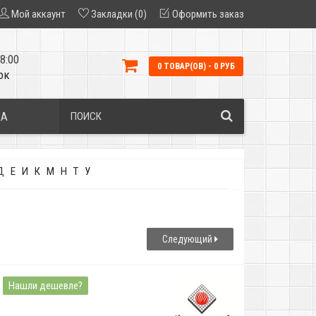
Мой аккаунт
Закладки (0)
Оформить заказ
8:00
0 ТОВАР(ОВ) - 0 РУБ
ок
КА
Д
Е
И
К
М
Н
Т
У
Следующий
Нашли дешевле?