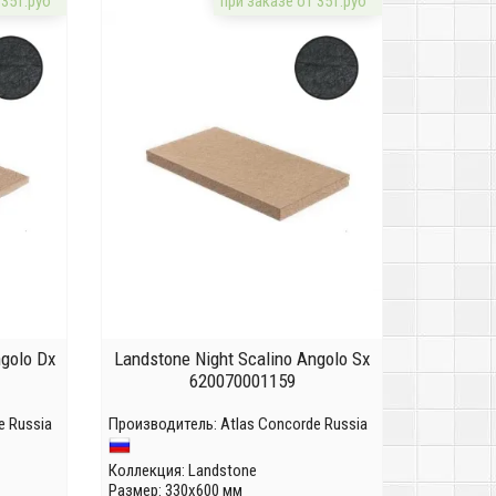
 35т.руб
при заказе от 35т.руб
ngolo Dx
Landstone Night Scalino Angolo Sx
620070001159
e Russia
Производитель:
Atlas Concorde Russia
Коллекция:
Landstone
Размер: 330x600 мм