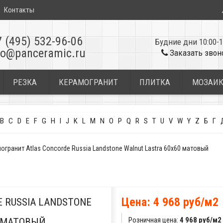
Контакты
7 (495) 532-96-06
Будние дни 10:00-1
fo@panceramic.ru
Заказать звон
РЕЗКА
КЕРАМОГРАНИТ
ПЛИТКА
МОЗАИ
B
C
D
E
F
G
H
I
J
K
L
M
N
O
P
Q
R
S
T
U
V
W
Y
Z
Б
Г
огранит Atlas Concorde Russia Landstone Walnut Lastra 60x60 матовый
Цена: 4 968 руб/м2
 RUSSIA LANDSTONE
Розничная цена:
4 968 руб/м2
0 МАТОВЫЙ